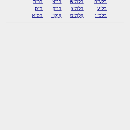
בלע"ה
בלמ"ש
בנ"צ
בנ"ת
בל"ע
בלמ"צ
בנ"ק
ב"ס
בלס"נ
בַּלְמָ"ס
בַּנְקִ"י
בס"א