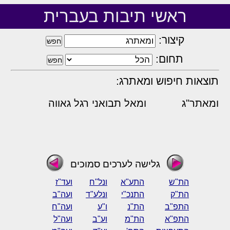
ראשי תיבות בעברית
קיצור:
תחום:
תוצאות חיפוש ומאתרג:
ומאתר"ג
ומאל תבואני רגל גאווה
גלישה לערכים סמוכים
הת"ש
התע"א
ונל"ח
ועד"ז
הת"ק
התנכ"י
ונלע"ד
ועה"ב
התפ"ב
הת"נ
ו"ע
ועה"ח
התפ"א
הת"מ
וע"ב
ועה"ל