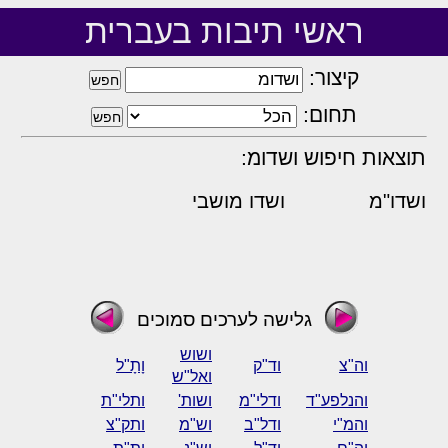
ראשי תיבות בעברית
קיצור:
תחום:
תוצאות חיפוש ושדומ:
ושדו"מ
ושדו מושבי
גלישה לערכים סמוכים
ושוש
וה"צ
וד"ק
וָתָ"ל
ואל"ש
והנלפע"ד
ודלי"מ
ושות'
ותלי"ת
והמ"י
ודל"ב
וש"מ
ותק"צ