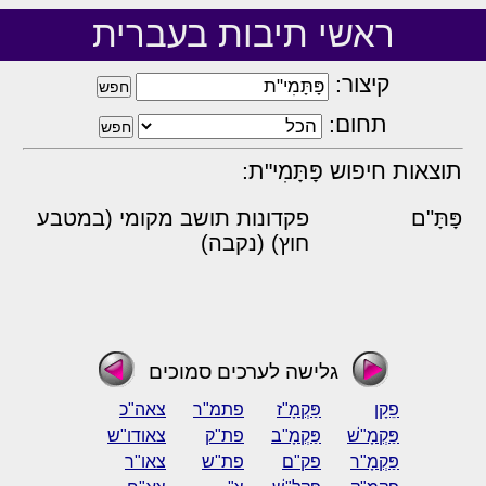
ראשי תיבות בעברית
קיצור:
תחום:
תוצאות חיפוש פָּתָּמִי"ת:
פָּתָּ"ם
פקדונות תושב מקומי (במטבע
חוץ) (נקבה)
גלישה לערכים סמוכים
פֵקָן
פַּקְמָ"ז
פתמ"ר
צאה"כ
פַּקְמָ"שׁ
פַּקְמָ"ב
פת"ק
צאודו"ש
פַּקְמָ"ר
פק"ם
פת"ש
צאו"ר