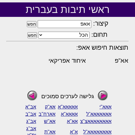
ראשי תיבות בעברית
קיצור:
תחום:
תוצאות חיפוש אאפ:
אא"פ
איחוד אפריקאי
גלישה לערכים סמוכים
אאא"י
אאאאא"א
אא"ק
אב"א
אאאאאאא"ל
אאאא"א
אארח"ב
אב"ב
אאאאאאאאצ"צ
אא"א
אא"ש
אב"ג
אב"ג
אאאאאאאא"ל
א"א
אא"ת