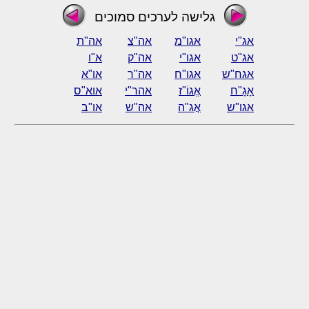
גלישה לערכים סמוכים
אג"י
אגו"מ
אה"צ
אה"ת
אג"ט
אגו"י
אה"ק
א"ו
אגח"ש
אגו"ח
אה"ר
או"א
אָגָ"ח
אֱגוֹ"ז
אהר"י
אוא"ס
אגו"ש
אֲג"ה
אה"ש
או"ב