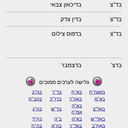
בד"צ
בדיכאון צבאי
בד"צ
בדין צדק
בד"צ
בדפוס צילום
בדצ'
בדצמבר
גלישה לערכים סמוכים
באעה"ח
בא"ח
בד"ר
בה"ב
בא"מ
באה"ר
בדר"כ
בהב"ח
בא"ה
באל"צ
בד"ש
בה"ג
אמ"ה
באלי"ש
בא"ה
ב"ה
בַּהַ"ד
בְּאַחַ"ב
באד"ר
בה"א
בה"ח