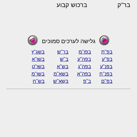
בר"ק
ברכוש קבוע
גלישה לערכים סמוכים
בפ"ת
בפו"מ
בר"ש
בשג"ץ
בפ"ע
בפה"ע
ב"ש
בשו"א
בפנ"ע
בפה"ג
בש"א
בשו"ט
בפנ"ח
בפה"א
בשא"מ
בשו"מ
בפ"ם
ב"פ
בָּשָא"ש
בש"ח