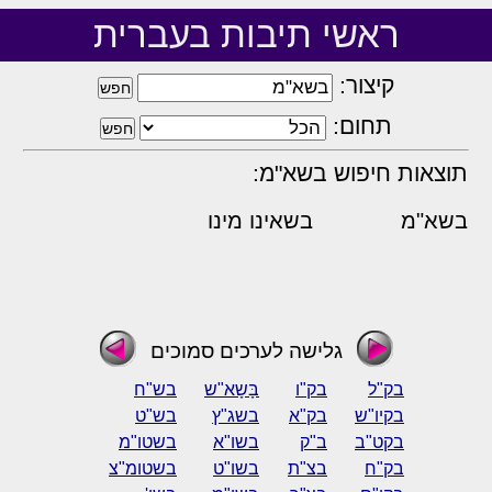
ראשי תיבות בעברית
קיצור:
תחום:
תוצאות חיפוש בשא"מ:
בשא"מ
בשאינו מינו
גלישה לערכים סמוכים
בק"ל
בק"ו
בָּשָא"ש
בש"ח
בקיו"ש
בק"א
בשג"ץ
בש"ט
בקט"ב
ב"ק
בשו"א
בשטו"מ
בק"ח
בצ"ת
בשו"ט
בשטומ"צ