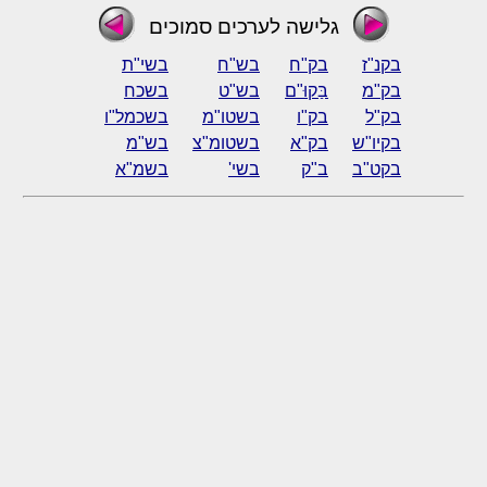
גלישה לערכים סמוכים
בקנ"ז
בק"ח
בש"ח
בשי"ת
בק"מ
בַּקוּ"ם
בש"ט
בשכח
בק"ל
בק"ו
בשטו"מ
בשכמל"ו
בקיו"ש
בק"א
בשטומ"צ
בש"מ
בקט"ב
ב"ק
בשי'
בשמ"א