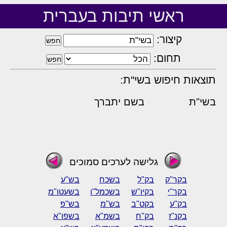
ראשי תיבות בעברית
קיצור:
תחום:
תוצאות חיפוש בשי"ת:
בשי"ת
בשם יתברך
גלישה לערכים סמוכים
בקר"ק
בק"ל
בשכח
בש"ע
בקר"י
בקיו"ש
בשכמל"ו
בשעטו"מ
בק"ע
בקט"ב
בש"מ
בש"פ
בקנ"ז
בק"ח
בשמ"א
בשפו"א