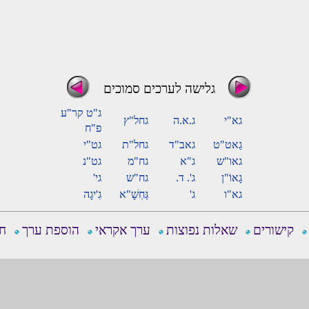
גלישה לערכים סמוכים
ג"ט קר"ע
גא"י
ג.א.ה
גחל"ץ
פ"ח
גַאט"ט
גאב"ד
גחל"ת
גט"י
גאו"ש
ג"א
גח"מ
גט"נ
גָאוֹ"ן
ג'. ד.
גח"ש
גי'
גא"ו
ג'
גַּחְשָׁ"א
גִ'יגָה
קישורים
שאלות נפוצות
ערך אקראי
הוספת ערך
חפ