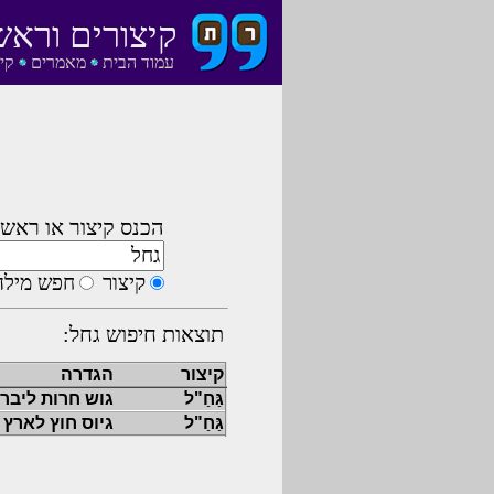
קיצורים וראש
עמוד הבית
מאמרים
קי
הכנס קיצור או ראשי
קיצור
חפש מילה
תוצאות חיפוש גחל:
קיצור
הגדרה
גַּחַ"ל
גוש חרות ליבר
גַּחַ"ל
גיוס חוץ לארץ