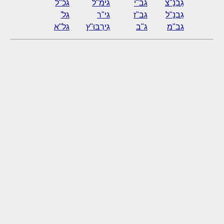
גַבְנָ"צ
גב"י
גימ"ל
גכ"ל
גַבְנָ"ל
גב"ז
גי"ר
גל'
גב"מ
ג"ב
גִירְבּוּ"ץ
גל"א