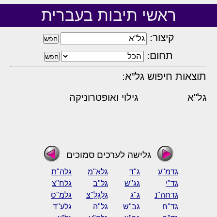
ראשי תיבות בעברית
קיצור:
תחום:
תוצאות חיפוש גל"א:
גל"א
גילוי ואופטרוניקה
גלישה לערכים סמוכים
גדמ"ע
ג"ד
גלא"מ
גלה"ת
גד"י
גג"ש
גל"ב
גלח"צ
גדחה"נ
ג"ג
גַלְגַלָּ"צ
גלמ"ס
גד"ח
גב"ש
גל"ה
גלע"ד