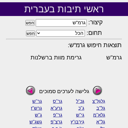
ראשי תיבות בעברית
קיצור:
תחום:
תוצאות חיפוש גרמ"ש:
גרמ"ש
גרימת מוות ברשלנות
גלישה לערכים סמוכים
גַלְגַלָּ"צ
גכ"ל
גר"ס
גר"ש
גל"ב
ג"כ
גרע"א
גרש"ז
גלא"מ
גי"ש
גר"פ
ג"ש
גל"א
גִירְבּוּ"ץ
גרצ"פ
גשג"ש