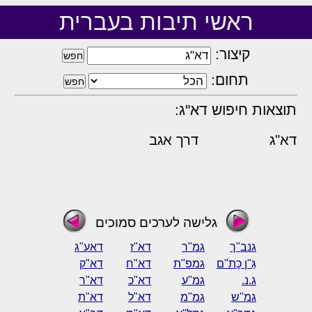
ראשי תיבות בעברית
קיצור:
תחום:
תוצאות חיפוש דא"ג:
דא"ג
דרך אגב
גלישה לערכים סמוכים
גנב"ך
גמ"ר
דא"ז
דאע"ג
גַּ"ן כָּתֹ"ם
גמפ"ת
דא"ח
דא"ק
ג.נ.
גמ"ע
דא"כ
דא"ר
גמ"ש
גמ"מ
דא"ל
דא"ת