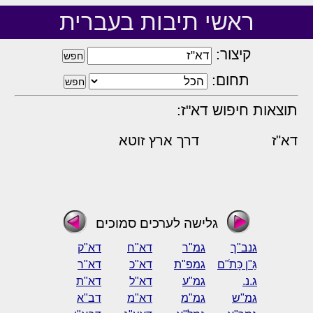
ראשי תיבות בעברית
קיצור:
תחום:
תוצאות חיפוש דא"ז:
דא"ז
דרך ארץ זוטא
גלישה לערכים סמוכים
גנב"ך
גמ"ר
דא"ח
דא"ק
גַּ"ן כָּתֹ"ם
גמפ"ת
דא"כ
דא"ר
ג.נ.
גמ"ע
דא"ל
דא"ת
גמ"ש
גמ"מ
דא"מ
דב"א