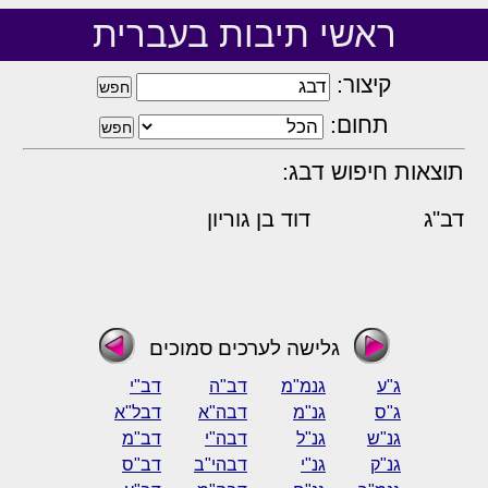
ראשי תיבות בעברית
קיצור:
תחום:
תוצאות חיפוש דבג:
דב"ג
דוד בן גוריון
גלישה לערכים סמוכים
ג"ע
גנמ"מ
דב"ה
דב"י
ג"ס
גנ"מ
דבה"א
דבל"א
גנ"ש
גנ"ל
דבה"י
דב"מ
גנ"ק
גנ"י
דבהי"ב
דב"ס