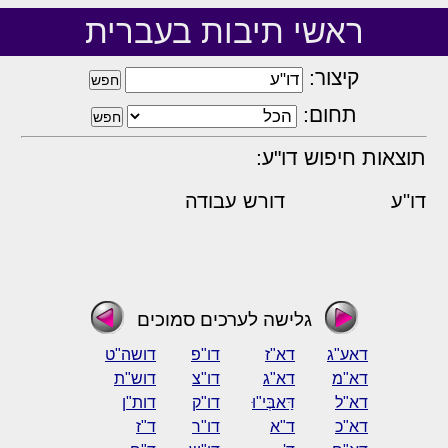
ראשי תיבות בעברית
קיצור:
תחום:
תוצאות חיפוש דו"ע:
דו"ע
דורש עבודה
גלישה לערכים סמוכים
דאע"ג
דא"ז
דו"פ
דושה"ט
דא"מ
דא"ג
דו"צ
דוש"ת
דא"ל
דַּאבְּי"וּ
דו"ק
דות"ן
דא"כ
ד"א
דו"ר
ד"ז