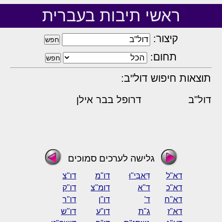
ראשי תיבות בעברית
קיצור:
תחום:
תוצאות חיפוש דול"ב:
דול"ב
דרופל בבר אילן
גלישה לערכים סמוכים
דא"ל
דַּאבְּי"וּ
דו"מ
דו"צ
דא"כ
ד"א
דומ"צ
דו"ק
דא"ח
ד'
דו"ן
דו"ר
דא"ז
ג"ת
דו"ע
דו"ש