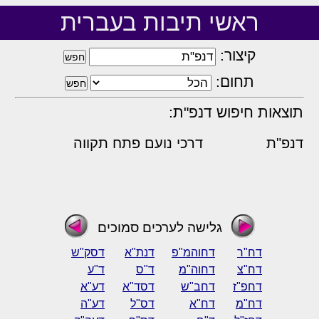
ראשי תיבות בעברית
קיצור:
תחום:
תוצאות חיפוש דנפ"ת:
דנפ"ת
דרכי נועם פתח תקווה
גלישה לערכים סמוכים
דח"ר
דחוהמ"פ
דנת"א
דסק"ש
דח"צ
דחוה"מ
ד"ס
ד"ע
דחפ"ז
דחב"ש
דסד"א
דע"א
דח"מ
דח"א
דס"ל
דע"ה