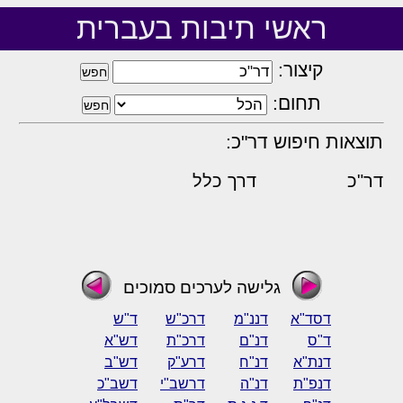
ראשי תיבות בעברית
קיצור:
תחום:
תוצאות חיפוש דר"כ:
דר"כ
דרך כלל
גלישה לערכים סמוכים
דסד"א
דננ"מ
דרכ"ש
ד"ש
ד"ס
דנ"ם
דרכ"ת
דש"א
דנת"א
דנ"ח
דרע"ק
דש"ב
דנפ"ת
דנ"ה
דרשב"י
דשב"כ