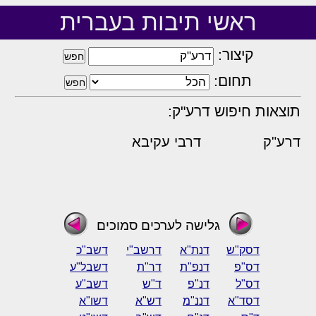
ראשי תיבות בעברית
קיצור:
תחום:
תוצאות חיפוש דרע"ק:
דרע"ק
דרבי עקיבא
גלישה לערכים סמוכים
דסק"ש
דנת"א
דרשב"י
דשב"כ
דס"פ
דנפ"ת
דר"ת
דשבל"ע
דס"ל
דנ"פ
ד"ש
דשב"ע
דסד"א
דננ"מ
דש"א
דשו"א