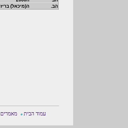
הב.
ה(מיכאל) בריזו
עמוד הבית
מאמרים