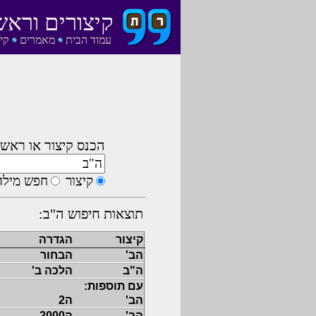
קיצורים וראש
עמוד הבית
מאמרים
קי
הכנס קיצור או ראשי
קיצור
חפש מילה
תוצאות חיפוש ה"ב:
קיצור
הגדרה
הב'
הבחור
ה"ב
הלכה ב'
עם תוספות:
הב'
ה2
הב'
ה2000