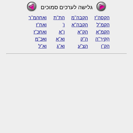
גלישה לערכים סמוכים
הקסה"ז
הקבה"מ
הת"ת
ואחהמ"ר
הקמ"ל
הקבה"א
ו'
ואח"ז
הקמ"א
הק"א
ו"א
ואחכ"ז
הַקִּירָ"ה
ה"ק
וא"א
ואכ"מ
הק"ו
הצ"ע
וא"ג
וא"ל