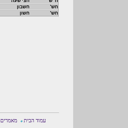
ח"ש
חצי שעה
חש'
חשבון
חש'
חשון
עמוד הבית
מאמרים