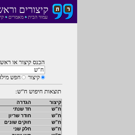
קיצורים וראש
עמוד הבית
מאמרים
קי
הכנס קיצור או ראשי
קיצור
חפש מילה
תוצאות חיפוש ח"ש:
קיצור
הגדרה
ח"ש
חד שנתי
ח"ש
חודר שריון
ח"ש
חוקים שונים
ח"ש
חלק שני