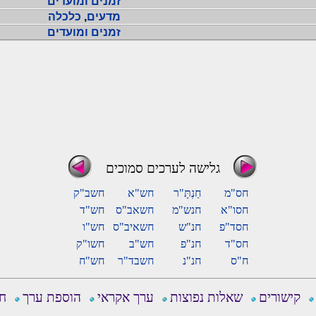
זמנים ומועדים
מדעים
,
כלכלה
זמנים ומועדים
גלישה לערכים סמוכים
חס"מ
חַנְתָּ"ר
חש"א
חשב"ק
חסו"א
חנש"מ
חשאב"ס
חש"ד
חסד"פ
חנ"ש
חשאיב"ס
חש"ו
חס"ד
חנ"פ
חש"ב
חשו"ק
ח"ס
חנ"נ
חשבד"ר
חש"ח
קישורים
שאלות נפוצות
ערך אקראי
הוספת ערך
חפ