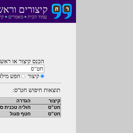
קיצורים וראש
עמוד הבית
מאמרים
קי
הכנס קיצור או ראשי
קיצור
חפש מילה
תוצאות חיפוש חט"ס:
קיצור
הגדרה
חט"ס
חוליה טכנית ס
חט"ס
חטף סגול