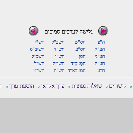
גלישה לערכים סמוכים
ח"פ
חס"ש
חשב"ק
חש"י
חע"ק
חס"ע
חש"ד
חשיב"ס
חע"מ
חֹסן
חש"ו
חשכ"ל
חע"ה
חֲסַמְבָּ"ה
חשו"ק
חש"ל
ח"ע
חסמבא"ה
חש"ח
חש"מ
קישורים
שאלות נפוצות
ערך אקראי
הוספת ערך
חפ