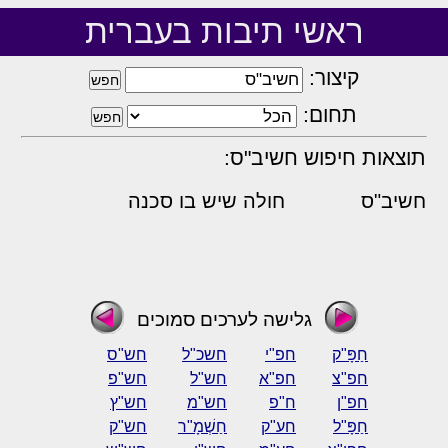
ראשי תיבות בעברית
קיצור:
תחום:
תוצאות חיפוש חשיב"ס:
חשיב"ס
חולה שיש בו סכנה
גלישה לערכים סמוכים
חַפָּ"ק
חפ"י
חשכ"ל
חש"ס
חפ"צ
חפ"א
חש"ל
חש"פ
חפ"ן
ח"פ
חש"מ
חש"ץ
חַפָּ"ל
חע"ק
חַשְׁמָ"ר
חש"ק