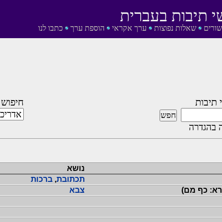
י תיבות בעברית
שורים
שאלות נפוצות
ערך אקראי
הוספת ערך
כתבו לנו
 תיבות
חיפוש 
 בהגדרה
נושא
תכתובת
,
ברכות
רא: כף מם)
צבא