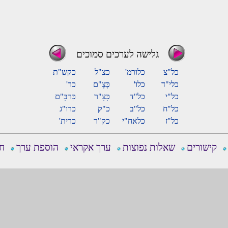
גלישה לערכים סמוכים
כל"צ
כלורמ'
כצ"ל
כקש"ת
כלי"ד
כלו'
כָּצָ"ם
כר'
כל"י
כל"ד
כָּצָ"ר
כַּרבָּ"ם
כל"ח
כל"ב
כ"ק
כרו"ג
כל"ז
כלאח"י
כק"ר
כרית'
קישורים
שאלות נפוצות
ערך אקראי
הוספת ערך
חפ