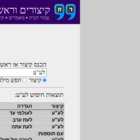
קיצורים וראש
עמוד הבית
מאמרים
קי
הכנס קיצור או ראשי
קיצור
חפש מילה
תוצאות חיפוש לע"ע:
קיצור
הגדרה
לע"ע
לעולמי עד
לע"ע
לעת ערב
לע"ע
לעת עתה
עם תוספות:
לע"ע
לגזרה של פעל