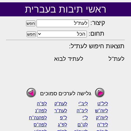
ראשי תיבות בעברית
קיצור:
תחום:
תוצאות חיפוש לעת"ל:
לעת"ל
לעתיד לבוא
גלישה לערכים סמוכים
ליל"ט
לִיבִּ"י
לעת"ק
לפ"ה
ליוה"ש
לִיבָּ"ה
לעת"ר
לפה"נ
ליוה"ק
ל"י
ל"פ
לפהנה"ח
ליד"ה
לֶֹטֶ"ם
לְפַּ"ג
לפה"ס