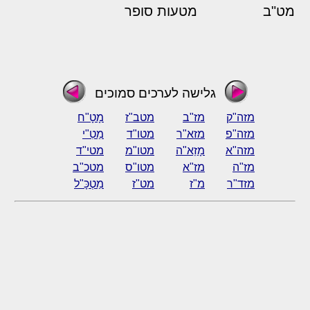
מט"ב
מטעות סופר
גלישה לערכים סמוכים
מזה"ק
מז"ב
מטב"ז
מָטָ"ח
מזה"פ
מזא"ר
מטו"ד
מַטִ"י
מזה"א
מָזֵא"ה
מטו"מ
מטי"ד
מז"ה
מז"א
מטו"ס
מטכ"ב
מזד"ר
מ"ז
מט"ז
מַטְכָּ"ל