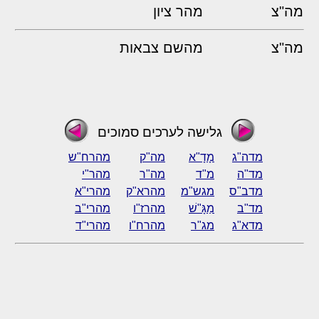
מה"צ
מהר ציון
מה"צ
מהשם צבאות
גלישה לערכים סמוכים
מדה"ג
מָדָ"א
מה"ק
מהרח"ש
מד"ה
מ"ד
מה"ר
מהר"י
מדב"ס
מגש"מ
מהרא"ק
מהרי"א
מד"ב
מַגָּ"שׁ
מהרז"ו
מהרי"ב
מדא"ג
מג"ר
מהרח"ו
מהרי"ד