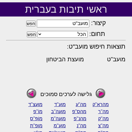
ראשי תיבות בעברית
קיצור:
תחום:
תוצאות חיפוש מועב"ט:
מועב"ט
מועצת הביטחון
גלישה לערכים סמוכים
מהרא"ק
מה"ע
מוע"ד
מועצ"ד
מה"ר
מהס"פ
מועה"ב
מוֹ"פ
מה"ק
מהנ"פ
מועה"מ
מוֹפְּ"ס
מה"צ
מה"נ
מוע"מ
מופ"ת