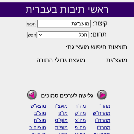
ראשי תיבות בעברית
קיצור:
תחום:
תוצאות חיפוש מועצ"גת:
מועצ"גת
מועצת גדולי התורה
גלישה לערכים סמוכים
מהר"י
מה"ר
מועצ"ד
מוצא"ש
מהרח"ש
מה"ק
מוֹ"פ
מוצ"ב
מהרח"ו
מה"צ
מוֹפְּ"ס
מוצ"ח
מהרז"ו
מה"פ
מופ"ת
מוציוה"כ