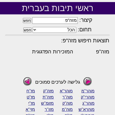
ראשי תיבות בעברית
קיצור:
תחום:
תוצאות חיפוש מזה"פ:
מזה"פ
המזכירות הפדגוגית
גלישה לערכים סמוכים
מוהר"מ
מוהר"א
מזה"ק
מז"ח
מוהרי"ק
מוה"ר
מזה"ת
מז"ט
מוהר"ג
מוה"ק
מזומ"ש
מז"י
מוהרא"ש
מוה"מ
מזו"ר
מַזְיָ"א