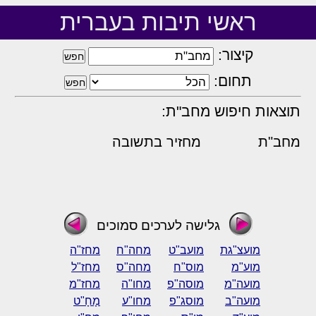
ראשי תיבות בעברית
קיצור:
תחום:
תוצאות חיפוש מחב"ת:
מחב"ת
מחזיר בתשובה
גלישה לערכים סמוכים
מועצ"גת
מועב"ט
מחה"ח
מחז"ה
מוע"מ
מוס"ח
מחה"ס
מחז"ל
מועה"מ
מוסה"פ
מחו"ה
מחז"מ
מועה"ב
מוסג"פ
מחו"ע
מָחָ"ט