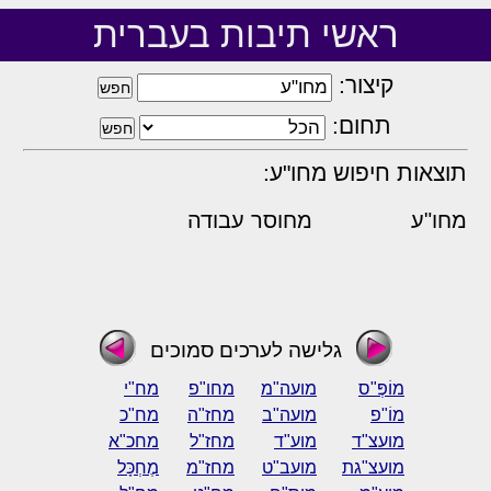
ראשי תיבות בעברית
קיצור:
תחום:
תוצאות חיפוש מחו"ע:
מחו"ע
מחוסר עבודה
גלישה לערכים סמוכים
מוֹפְּ"ס
מועה"מ
מחו"פ
מח"י
מוֹ"פ
מועה"ב
מחז"ה
מח"כ
מועצ"ד
מוע"ד
מחז"ל
מחכ"א
מועצ"גת
מועב"ט
מחז"מ
מֶחְכָּל