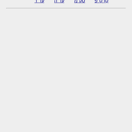
סַרְסָ"פּ
סק"מ
עד"ה
עד"ר