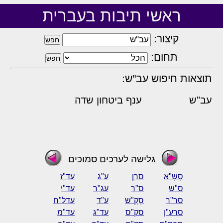
ראשי תיבות בעברית
קיצור:
תחום:
תוצאות חיפוש עב"ש:
עב"ש
ענף ביטחון שדה
גלישה לערכים סמוכים
סָשָׁ"א
סרן
ע"ג
עד"ז
ס"ש
ס"ר
עג"ר
עד"י
סר"ר
סָקָ"שׁ
ע"ד
עדל"ח
סרע"ן
סק"ס
עד"ג
עד"מ