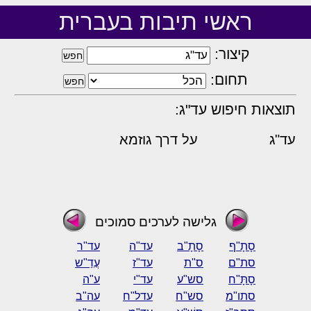
ראשי תיבות בעברית
קיצור:
תחום:
תוצאות חיפוש עד"ג:
עד"ג
על דרך גוזמא
גלישה לערכים סמוכים
סָתָ"ף
סָתָ"ב
עד"ה
עד"ר
סת"ם
ס"ת
עד"ז
עֲדַ"ש
סָתָּ"ח
סש"ע
עד"י
ע"ה
סתו"מ
סש"ח
עדל"ח
עה"ב