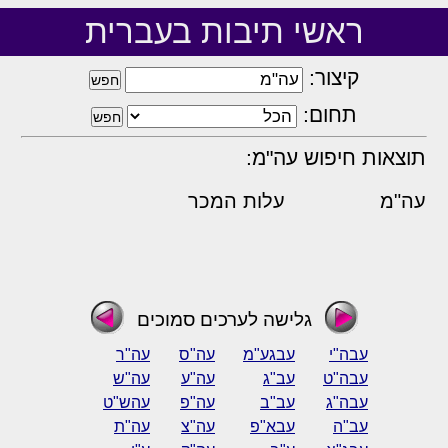
ראשי תיבות בעברית
קיצור:
תחום:
תוצאות חיפוש עה"מ:
עה"מ
עלות המכר
גלישה לערכים סמוכים
עבה"י
עבגע"מ
עה"ס
עה"ר
עבה"ט
עב"ג
עה"ע
עה"ש
עבה"ג
עב"ב
עה"פ
עהש"ט
עב"ה
עבא"פ
עה"צ
עה"ת