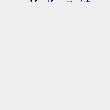
עבג"צ
ע"ב
עה"ר
עו"א