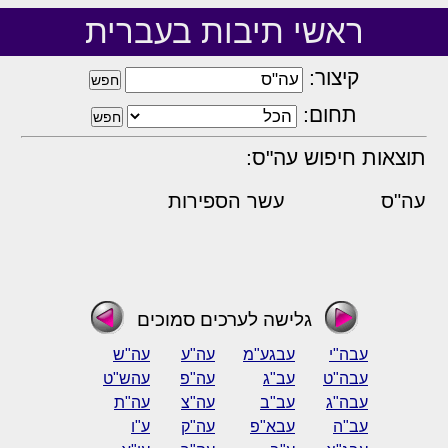
ראשי תיבות בעברית
קיצור:
תחום:
תוצאות חיפוש עה"ס:
עה"ס
עשר הספירות
גלישה לערכים סמוכים
עבה"י
עבגע"מ
עה"ע
עה"ש
עבה"ט
עב"ג
עה"פ
עהש"ט
עבה"ג
עב"ב
עה"צ
עה"ת
עב"ה
עבא"פ
עה"ק
ע"ו