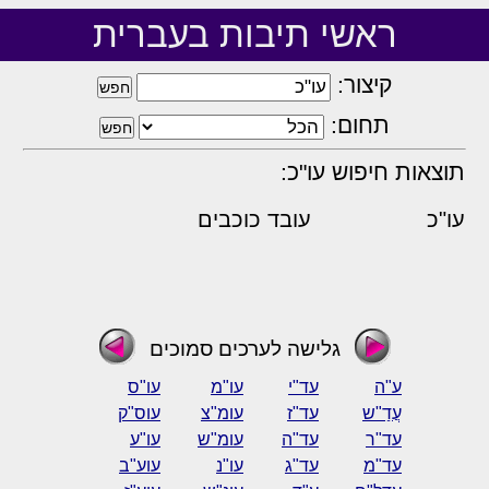
ראשי תיבות בעברית
קיצור:
תחום:
תוצאות חיפוש עו"כ:
עו"כ
עובד כוכבים
גלישה לערכים סמוכים
ע"ה
עד"י
עו"מ
עו"ס
עֲדַ"ש
עד"ז
עומ"צ
עוס"ק
עד"ר
עד"ה
עומ"ש
עו"ע
עד"מ
עד"ג
עו"נ
עוע"ב