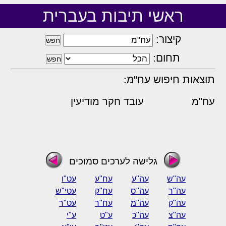
ראשי תיבות בעברית
קיצור:
תחום:
תוצאות חיפוש עח"מ:
עח"מ
עובד חקר מודיעין
גלישה לערכים סמוכים
עה"ש
עה"ע
עח"ע
עט"ו
עה"ר
עה"ס
עח"ק
עטי"ש
עה"ק
עה"מ
עח"ר
עט"ר
עה"צ
עה"כ
ע"ט
ע"י