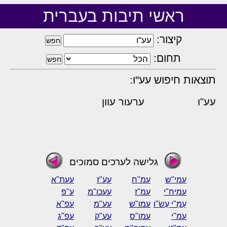
ראשי תיבות בעברית
קיצור:
תחום:
תוצאות חיפוש עע"ו:
עע"ו
ערעור עוון
גלישה לערכים סמוכים
עמי"ש
עמ"ח
עע"ז
עעת"א
עמיח"י
עמ"ז
עעכו"מ
ע"פ
עַמִּ"י עֲשׂ"וּ
עמו"ש
עע"מ
עפ"א
עמ"י
עמו"ס
עע"ק
עפ"ג