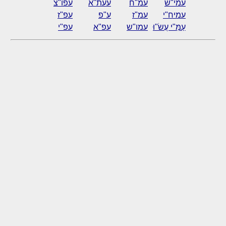
עמי"ש
עמ"ח
עעת"א
עפו"צ
עמיח"י
עמ"ז
ע"פ
עפ"ז
עַמִּ"י עֲשׂ"וּ
עמו"ש
עפ"א
עפ"י