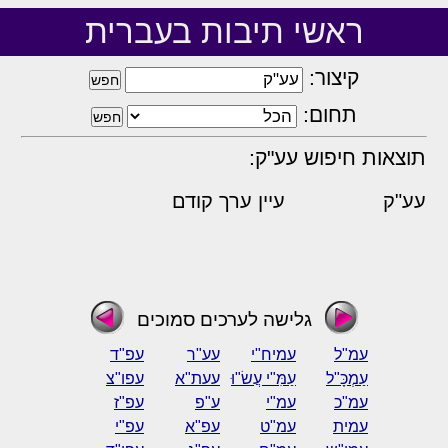
ראשי תיבות בעברית
קיצור:
תחום:
תוצאות חיפוש עע"ק:
עע"ק
עיין ערך קודם
גלישה לערכים סמוכים
עמ"ל
עמיח"י
עע"ר
עפ"ד
עַמְכָּ"ל
עַמִּ"י עֲשׂ"וּ
עעת"א
עפו"צ
עמ"כ
עמ"י
ע"פ
עפ"ז
עמית
עמ"ט
עפ"א
עפ"י