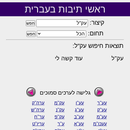
ראשי תיבות בעברית
קיצור:
תחום:
תוצאות חיפוש עק"ל:
עק"ל
עוד קשה לי
גלישה לערכים סמוכים
עע"ר
עע"ו
עק"מ
ערה"ק
עע"ק
עע"ג
עק"נ
ערה"ש
עע"מ
עע"ב
עק"פ
ער"ח
עעכו"מ
עע"א
ע"ר
עריו"ט